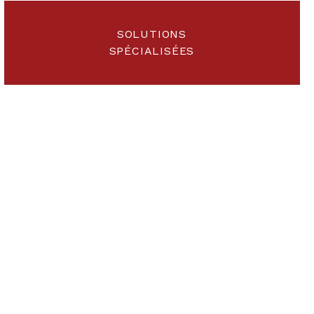
SOLUTIONS
SPÉCIALISÉES
nnées de
ement
et plus silencieusement