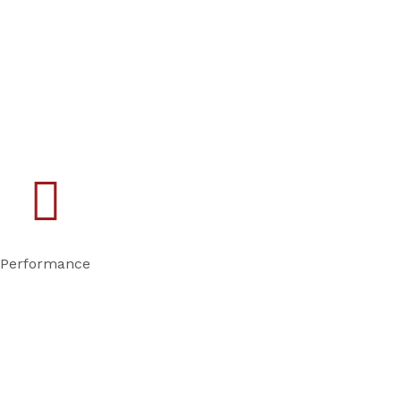
rieur; la consommation en
ipant nos appareils de
best replica watches
tous
ndustrie. Enfin, chaque
eur de nos clients.
Performance