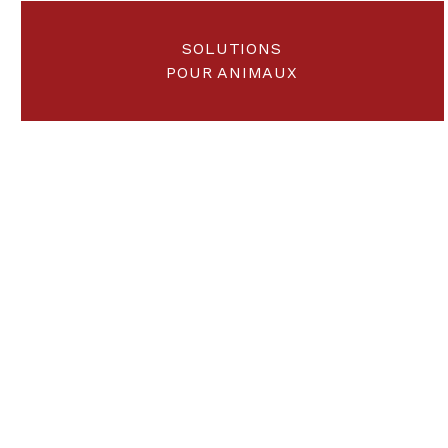
SOLUTIONS
POUR ANIMAUX
Le résu
rech
Chaque produit Pyrox a