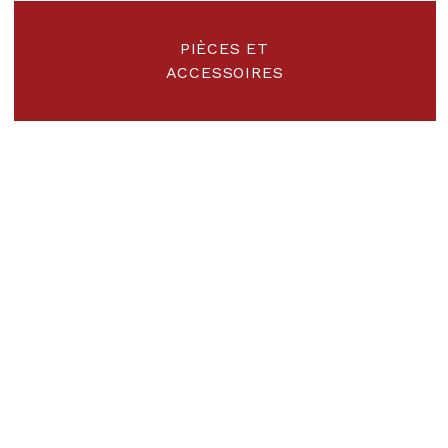
PIÈCES ET
ACCESSOIRES
DES FOURS INCOMPARABLES
ltat de nombreuses a
erche et de développ
 été pensé pour fonctionner plus proprement, plus rapidement 