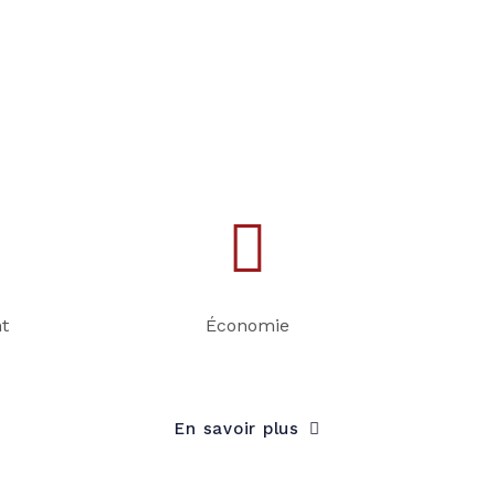
eilleure performance qui soit et un rendement énergétique supé
plus de 50 %. Nous avons également simplifié le processus en équ
 permettant de programmer chaque cycle de crémation. De plus,
pprouvés CSA/UL et répondent aux normes les plus élevées de l’i
essiné afin d’être élégant et fonctionnel pour le plus grand bonh
t
Économie
En savoir plus