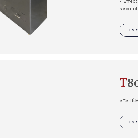
- Effec
second
EN 
T
8
SYSTÈ
EN 