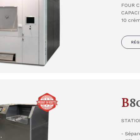
FOUR C
CAPACI
10 crém
RÉG
B
8
STATIO
- Sépar