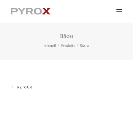
B800
PRODUITS
Accueil
Produits
B800
SERVICES
AVANTAGES
ACTUALITÉS
RETOUR
À PROPOS
FINANCEMENT